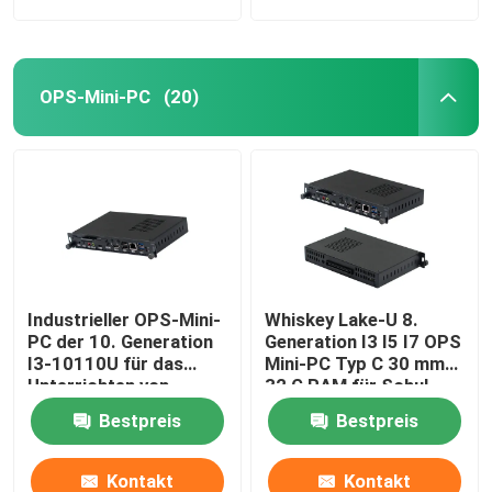
OPS-Mini-PC
(20)
Industrieller OPS-Mini-
Whiskey Lake-U 8.
PC der 10. Generation
Generation I3 I5 I7 OPS
I3-10110U für das
Mini-PC Typ C 30 mm
Unterrichten von
32 G RAM für Schul-
Whiteboards im
Whiteboard
Bestpreis
Bestpreis
Klassenzimmer
Kontakt
Kontakt