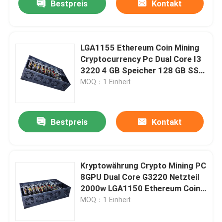
Bestpreis
Kontakt
LGA1155 Ethereum Coin Mining
Cryptocurrency Pc Dual Core I3
3220 4 GB Speicher 128 GB SSD
Mining Rig Pc
MOQ：1 Einheit
Bestpreis
Kontakt
Kryptowährung Crypto Mining PC
8GPU Dual Core G3220 Netzteil
2000w LGA1150 Ethereum Coin
Rig
MOQ：1 Einheit