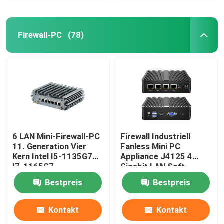
Firewall-PC
(78)
6 LAN Mini-Firewall-PC
Firewall Industriell
11. Generation Vier
Fanless Mini PC
Kern Intel I5-1135G7
Appliance J4125 4
I7-1165G7
Gigabit LAN Soft
Router Support
Bestpreis
Bestpreis
PFsense
Kontakt
Kontakt