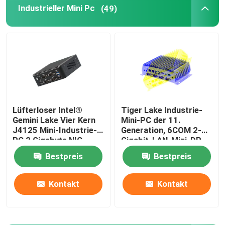
Industrieller Mini Pc
(49)
Firewall-PC
OPS-Mini-PC
Doppellan-Minipc
Lüfterloser Intel®
Tiger Lake Industrie-
Gemini Lake Vier Kern
Mini-PC der 11.
industrieller Tabletten-PC
J4125 Mini-Industrie-
Generation, 6COM 2-
PC 2 Gigabyte NIC
Gigabit-LAN-Mini-DP-
6COM Nuc
Anzeige für Computer
Krypto-Mining-PC
Bestpreis
Bestpreis
ohne Lüfter
Kontakt
Kontakt
Miniitx-Hauptplatine
3,5 und 4 Zoll Hauptplatine