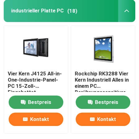
industrieller Platte PC
(18)
Nano-Hauptplatine
Firewall-Hauptplatine
OPS-PC-Hauptplatine
Vier Kern J4125 All-in-
Rockchip RK3288 Vier
industrielles PC-Hauptplatine
One-Industrie-Panel-
Kern Industriell Alles in
PC 15-Zoll-
einem PC
Eingebettet-
Berührungssensitiver
Mining-PC-Hauptplatine
Berührungssensitiver
Bildschirm Eingebettet
Bestpreis
Bestpreis
Bildschirm-PC
2 COM 15 Zoll
Kontakt
Kontakt