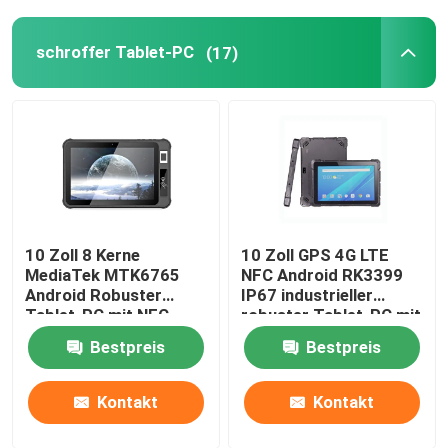
schroffer Tablet-PC
(17)
10 Zoll 8 Kerne
10 Zoll GPS 4G LTE
MediaTek MTK6765
NFC Android RK3399
Android Robuster
IP67 industrieller
Tablet-PC mit NFC
robuster Tablet-PC mit
Fingerabdruckscanner
RS232 COM
Bestpreis
Bestpreis
Kontakt
Kontakt