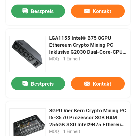
Bestpreis
Kontakt
LGA1155 Intel® B75 8GPU
Ethereum Crypto Mining PC
Inklusive G2030 Dual-Core-CPU-
Netzteil 2000 W
MOQ：1 Einheit
Bestpreis
Kontakt
8GPU Vier Kern Crypto Mining PC
I5-3570 Prozessor 8GB RAM
256GB SSD Intel®B75 Ethereum
Coin Rig ETH Miner
MOQ：1 Einheit