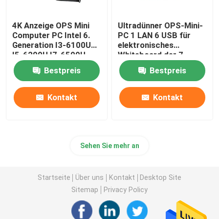
4K Anzeige OPS Mini
Ultradünner OPS-Mini-
Computer PC Intel 6.
PC 1 LAN 6 USB für
Generation I3-6100U
elektronisches
I5-6200U I7-6500U
Whiteboard der 7.
Generation I3-7100U
Bestpreis
Bestpreis
I5-7200U I7-7500U
Kontakt
Kontakt
Sehen Sie mehr an
Startseite
Über uns
Kontakt
Desktop Site
Sitemap
Privacy Policy