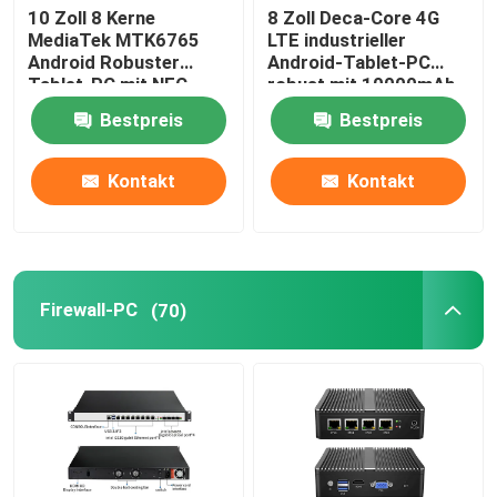
10 Zoll 8 Kerne
8 Zoll Deca-Core 4G
MediaTek MTK6765
LTE industrieller
Android Robuster
Android-Tablet-PC
Tablet-PC mit NFC
robust mit 10000mAh
Fingerabdruckscanner
IP68 wasserdichtem
Bestpreis
Bestpreis
Tablet PC
Kontakt
Kontakt
Firewall-PC
(70)