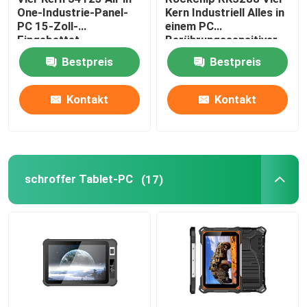
One-Industrie-Panel-
Kern Industriell Alles in
PC 15-Zoll-
einem PC
Nano-Hauptplatine
Eingebettet-
Berührungssensitiver
Berührungssensitiver
Bildschirm Eingebettet
Bestpreis
Bestpreis
Bildschirm-PC
2 COM 15 Zoll
Firewall-Hauptplatine
Kontakt
Kontakt
OPS-PC-Hauptplatine
industrielles PC-Hauptplatine
schroffer Tablet-PC
(17)
Mining-PC-Hauptplatine