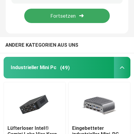
Fabrik Tour
Qualitätskontrolle
ANDERE KATEGORIEN AUS UNS
Kontakt
Industrieller Mini Pc
(49)
Referenzen
Industrieller Mini Pc
industrieller Platte PC
Lüfterloser Intel®
Eingebetteter
schroffer Tablet-PC