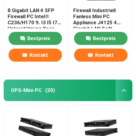
8 Gigabit LAN 4 SFP
Firewall Industriell
Firewall PC Intel®
Fanless Mini PC
C236/H170 9. I3 I5 I7
Appliance J4125 4
Unterstützung Xeon
Gigabit LAN Soft
X3-1225 V5 PFsense
Router Support
Bestpreis
Bestpreis
Mikrotik
PFsense
Kontakt
Kontakt
OPS-Mini-PC
(20)