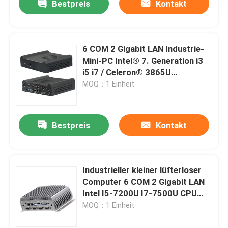
Bestpreis
Kontakt
6 COM 2 Gigabit LAN Industrie-
Mini-PC Intel® 7. Generation i3
i5 i7 / Celeron® 3865U
Eingebettet Computer
MOQ：1 Einheit
Bestpreis
Kontakt
Industrieller kleiner lüfterloser
Computer 6 COM 2 Gigabit LAN
Intel I5-7200U I7-7500U CPU
der 7. Generation
MOQ：1 Einheit