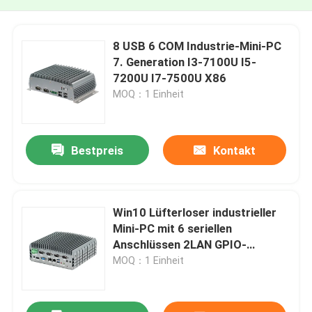
8 USB 6 COM Industrie-Mini-PC
7. Generation I3-7100U I5-
7200U I7-7500U X86
MOQ：1 Einheit
Bestpreis
Kontakt
Win10 Lüfterloser industrieller
Mini-PC mit 6 seriellen
Anschlüssen 2LAN GPIO-
Anschlüsse 7. i3 i5 i7
MOQ：1 Einheit