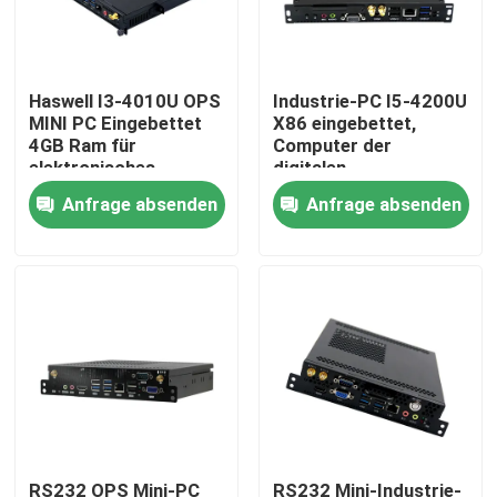
Fabrik Tour
Haswell I3-4010U OPS
Industrie-PC I5-4200U
MINI PC Eingebettet
X86 eingebettet,
Qualitätskontrolle
4GB Ram für
Computer der
elektronisches
digitalen
Whiteboard
Beschilderung mit
Anfrage absenden
Anfrage absenden
Kontakt
WIFI
Referenzen
Industrieller Mini Pc
industrieller Platte PC
schroffer Tablet-PC
RS232 OPS Mini-PC
RS232 Mini-Industrie-