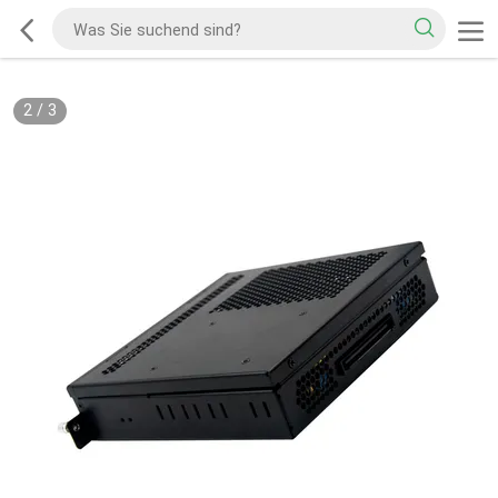
2
/
3