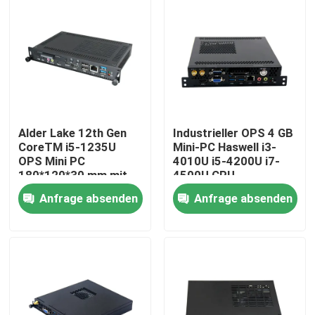
Alder Lake 12th Gen
Industrieller OPS 4 GB
CoreTM i5-1235U
Mini-PC Haswell i3-
OPS Mini PC
4010U i5-4200U i7-
180*120*30 mm mit
4500U CPU
TYPE-C-
Anfrage absenden
Anfrage absenden
Unterstützung 4K-
Display für
Startseite
Schulbrettcomputer
Produkte
Über uns