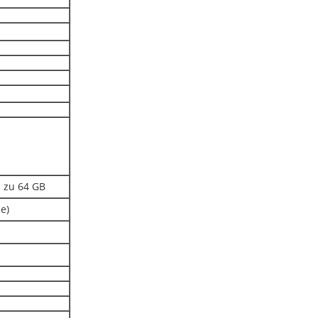
s zu 64 GB
le)