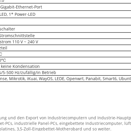
.0
-Gigabit-Ethernet-Port
LED, 1* Power-LED
schalter
Stromschnittstelle
strom 110 V ~ 240 V
teil
℃
70℃
 keine Kondensation
s/5-500 Hz/zufällig/in Betrieb
ense, Mikrotik, iKuai, WayOS, LEDE, Openwrt, Panabit, Smart6, Ubun
llung und den Export von Industriecomputern und Industrie-Hauptp
t-PCs, industrielle Panel-PCs, eingebettete Industriecomputer, lüf
platines, 3,5-Zoll-Eingebettet-Motherobard und so weiter.