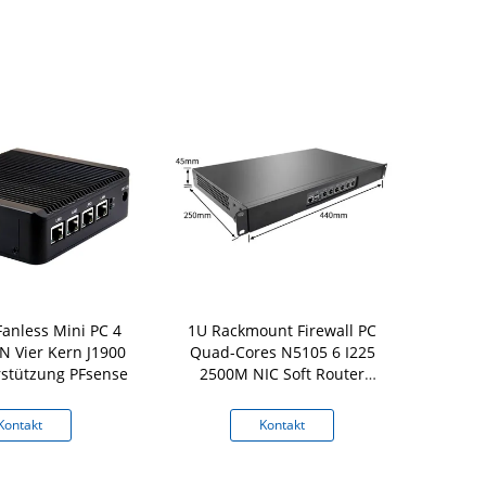
anless Mini PC 4
1U Rackmount Firewall PC
6 LAN Mini
N Vier Kern J1900
Quad-Cores N5105 6 I225
Generation V
stützung PFsense
2500M NIC Soft Router
1135G7
Support PFsense
Kontakt
Kontakt
K