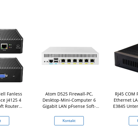
iell Fanless
Atom D525 Firewall-PC,
RJ45 COM F
ce J4125 4
Desktop-Mini-Computer 6
Ethernet LA
ft Router
Gigabit LAN pFsense Soft-
E3845 Unter
Fsense
Router
t
Kontakt