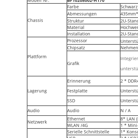
Modell Nr.
BF10208002-H170
Farbe
Schwarz
Abmessungen
435mm
Chassis
Struktur
2U-Stan
Material
Hochwert
Installation
2U-Stan
Prozessor
Unterstü
Chipsatz
Nehmen 
Plattform
Integrie
Grafik
unterst
Erinnerung
2 * DDR4
Lagerung
Festplatte
Unterstüt
SSD
Unterst
Audio
Audio
N / A
Ethernet
8* LAN (
Netzwerk
WLAN /4G
1 * Mini
Serielle Schnittstelle
1* Kons