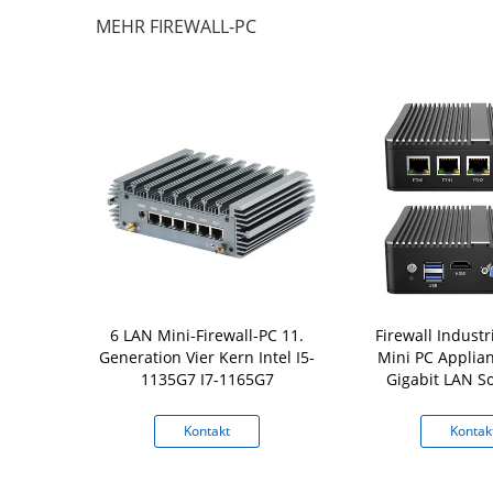
MEHR FIREWALL-PC
Firewall PC
6 LAN Mini-Firewall-PC 11.
Firewall Industr
105 6 I225
Generation Vier Kern Intel I5-
Mini PC Applian
ft Router
1135G7 I7-1165G7
Gigabit LAN So
Fsense
Support P
kt
Kontakt
Kontak