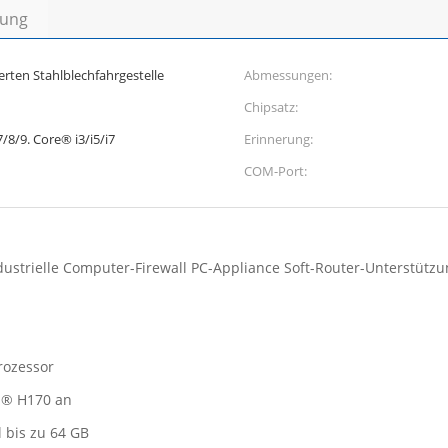
bung
erten Stahlblechfahrgestelle
Abmessungen:
Chipsatz:
/8/9. Core® i3/i5/i7
Erinnerung:
COM-Port:
ndustrielle Computer-Firewall PC-Appliance Soft-Router-Unterstütz
rozessor
l® H170 an
 bis zu 64 GB