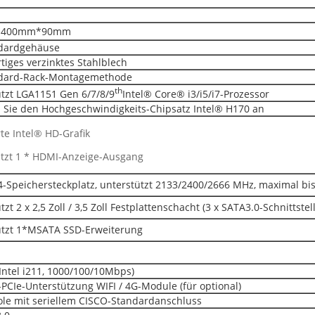
*400mm*90mm
dardgehäuse
iges verzinktes Stahlblech
dard-Rack-Montagemethode
th
tzt LGA1151 Gen 6/7/8/9
Intel® Core® i3/i5/i7-Prozessor
Sie den Hochgeschwindigkeits-Chipsatz Intel® H170 an
rte Intel® HD-Grafik
ützt 1 * HDMI-Anzeige-Ausgang
-Speichersteckplatz, unterstützt 2133/2400/2666 MHz, maximal bi
zt 2 x 2,5 Zoll / 3,5 Zoll Festplattenschacht (3 x SATA3.0-Schnittstel
ützt 1*MSATA SSD-Erweiterung
Intel i211, 1000/100/10Mbps)
-PCIe-Unterstützung WIFI / 4G-Module (für optional)
ole mit seriellem CISCO-Standardanschluss