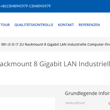
+8613048945979-13048945979
 TOUR
QUALITÄTSKONTROLLE
KONTAKT
REFERENZEN
 9th I3 I5 I7 2U Rackmount 8 Gigabit LAN Industrielle Computer-Fi
Rackmount 8 Gigabit LAN Industrie
Grundlegende Info
Herkunftsort: