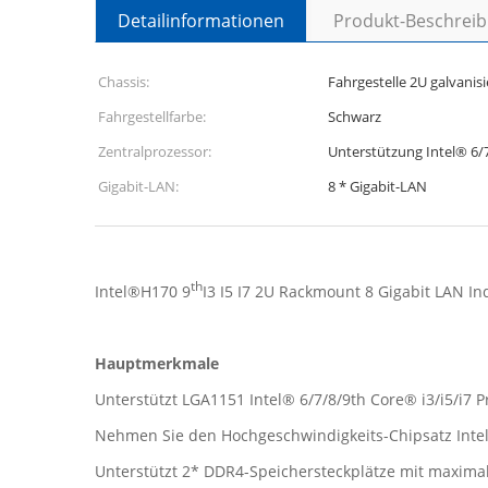
Detailinformationen
Produkt-Beschrei
Chassis:
Fahrgestelle 2U galvanisi
Fahrgestellfarbe:
Schwarz
Zentralprozessor:
Unterstützung Intel® 6/7
Gigabit-LAN:
8 * Gigabit-LAN
th
Intel®H170 9
I3 I5 I7 2U Rackmount 8 Gigabit LAN I
Hauptmerkmale
Unterstützt LGA1151 Intel® 6/7/8/9th Core® i3/i5/i7 P
Nehmen Sie den Hochgeschwindigkeits-Chipsatz Inte
Unterstützt 2* DDR4-Speichersteckplätze mit maximal