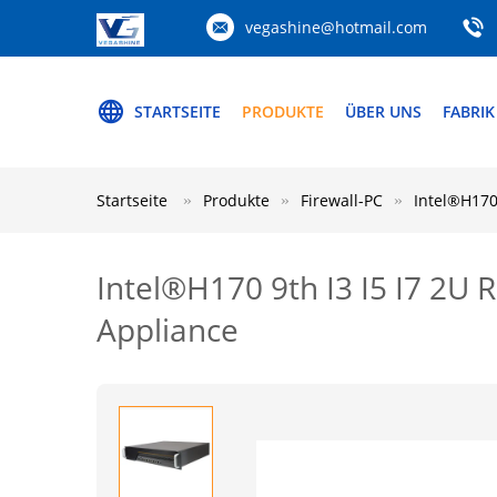
vegashine@hotmail.com
STARTSEITE
PRODUKTE
ÜBER UNS
FABRIK
Startseite
Produkte
Firewall-PC
Intel®H170
Intel®H170 9th I3 I5 I7 2U 
Appliance