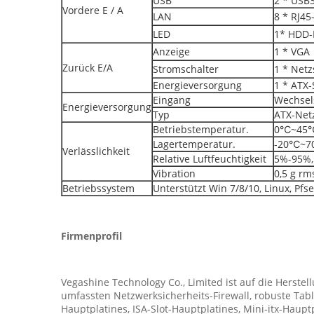
USB
2 * USB3
Vordere E / A
LAN
8 * RJ45
LED
1* HDD-
Anzeige
1 * VGA
Zurück E/A
Stromschalter
1 * Netz
Energieversorgung
1 * ATX-
Eingang
Wechsel
Energieversorgung
Typ
ATX-Netz
Betriebstemperatur.
0℃~45
Lagertemperatur.
-20℃~
Verlässlichkeit
Relative Luftfeuchtigkeit
5%-95%,
Vibration
0,5 g rm
Betriebssystem
Unterstützt Win 7/8/10, Linux, Pfs
Firmenprofil
Vegashine Technology Co., Limited ist auf die Herste
umfassten Netzwerksicherheits-Firewall, robuste Table
Hauptplatines, ISA-Slot-Hauptplatines, Mini-itx-Haupt