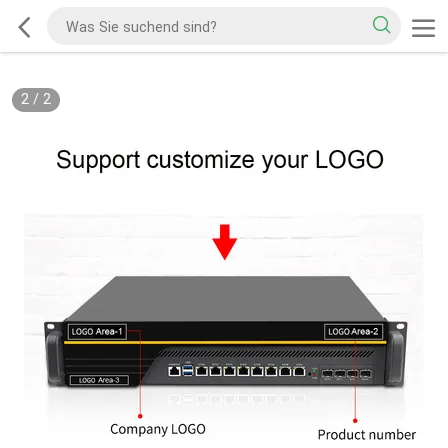
2
/
2