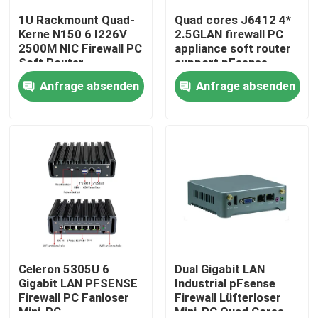
1U Rackmount Quad-
Quad cores J6412 4*
Kerne N150 6 I226V
2.5GLAN firewall PC
Fabrik Tour
2500M NIC Firewall PC
appliance soft router
Soft Router
support pFsense
Unterstützung
Anfrage absenden
Anfrage absenden
Qualitätskontrolle
pFsense
Kontakt
Referenzen
Industrieller Mini Pc
industrieller Platte PC
Celeron 5305U 6
Dual Gigabit LAN
Gigabit LAN PFSENSE
Industrial pFsense
Firewall PC Fanloser
Firewall Lüfterloser
schroffer Tablet-PC
Mini-PC
Mini-PC Quad Cores