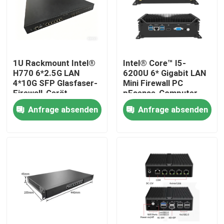
1U Rackmount Intel®
Intel® Core™ I5-
H770 6*2.5G LAN
6200U 6* Gigabit LAN
4*10G SFP Glasfaser-
Mini Firewall PC
Firewall-Gerät
pFsense-Computer
Anfrage absenden
Anfrage absenden
Startseite
Produkte
Über uns