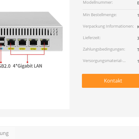
Modellnummer:
Min Bestellmenge:
1
Verpackung Informationen:
Lieferzeit:
Zahlungsbedingungen:
Versorgungsmaterial-
Fähigkeit:
Kontakt
bung