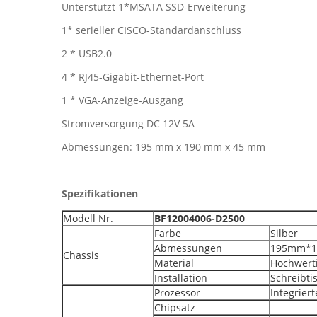
Unterstützt 1*MSATA SSD-Erweiterung
1* serieller CISCO-Standardanschluss
2 * USB2.0
4 * RJ45-Gigabit-Ethernet-Port
1 * VGA-Anzeige-Ausgang
Stromversorgung DC 12V 5A
Abmessungen: 195 mm x 190 mm x 45 mm
Spezifikationen
Modell Nr.
BF12004006-D2500
Farbe
Silber
Abmessungen
195mm*
Chassis
Material
Hochwerti
Installation
Schreibti
Prozessor
Integrier
Chipsatz