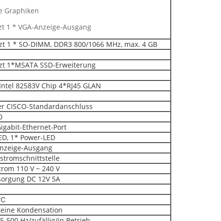
te Graphiken
zt 1 * VGA-Anzeige-Ausgang
zt 1 * SO-DIMM, DDR3 800/1066 MHz, max. 4 GB
tzt 1*MSATA SSD-Erweiterung
ntel 82583V Chip 4*RJ45 GLAN
ler CISCO-Standardanschluss
0
Gigabit-Ethernet-Port
ED, 1* Power-LED
Anzeige-Ausgang
hstromschnittstelle
rom 110 V ~ 240 V
sorgung DC 12V 5A
0℃
keine Kondensation
5-500 Hz/zufällig/in Betrieb