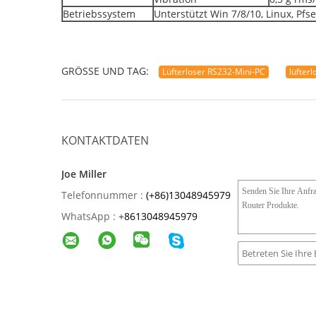
Betriebssystem
Unterstützt Win 7/8/10, Linux, Pfs
GRÖSSE UND TAG:
Lüfterloser RS232-Mini-PC
lüfterl
KONTAKTDATEN
Joe Miller
Telefonnummer :
(+86)13048945979
WhatsApp :
+
8613048945979