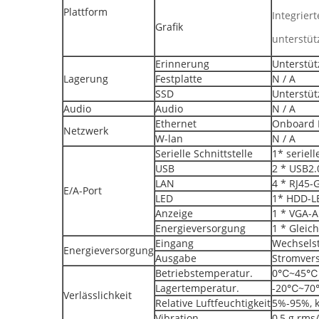
Plattform
Integrier
Grafik
unterstüt
Erinnerung
Unterstüt
Lagerung
Festplatte
N / A
SSD
Unterstü
Audio
Audio
N / A
Ethernet
Onboard I
Netzwerk
W-lan
N / A
Serielle Schnittstelle
1* seriel
USB
2 * USB2.
LAN
4 * RJ45-
E/A-Port
LED
1* HDD-L
Anzeige
1 * VGA-
Energieversorgung
1 * Gleic
Eingang
Wechselst
Energieversorgung
Ausgabe
Stromver
Betriebstemperatur.
0℃~45℃
Lagertemperatur.
-20℃~7
Verlässlichkeit
Relative Luftfeuchtigkeit
5%-95%, 
Vibration
0,5 g rms/