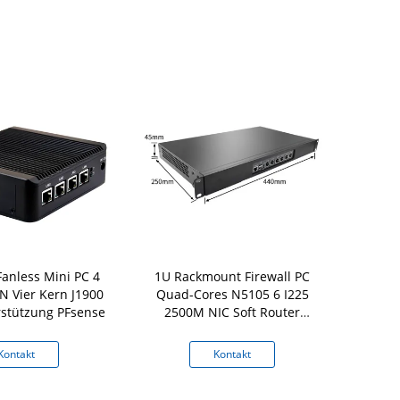
anless Mini PC 4
1U Rackmount Firewall PC
6 LAN Mini
N Vier Kern J1900
Quad-Cores N5105 6 I225
Generation V
stützung PFsense
2500M NIC Soft Router
1135G7
Support PFsense
Kontakt
Kontakt
K