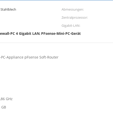
 Stahlblech
Abmessungen:
Zentralprozessor:
Gigabit-LAN:
rewall-PC 4 Gigabit LAN
PFsense-Mini-PC-Gerät
,
-PC-Appliance pFsense Soft-Router
1,86 GHz
4 GB