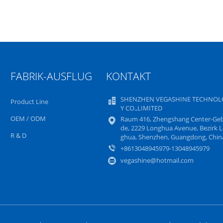
FABRIK-AUSFLUG
KONTAKT
SHENZHEN VEGASHINE TECHNOL
Product Line
Y CO.,LIMITED
OEM / ODM
Raum 416, Zhengshang Center-Ge
de, 2229 Longhua Avenue, Bezirk 
R & D
ghua, Shenzhen, Guangdong, Chin
+8613048945979-13048945979
vegashine@hotmail.com