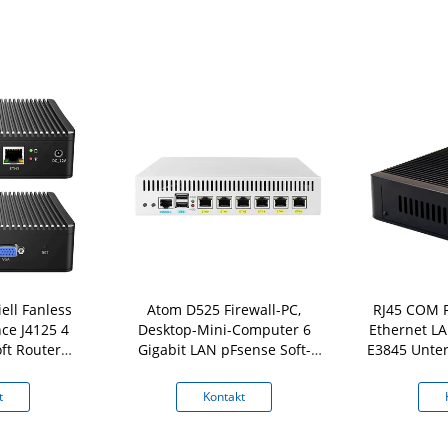
iell Fanless
Atom D525 Firewall-PC,
RJ45 COM F
ce J4125 4
Desktop-Mini-Computer 6
Ethernet LA
ft Router
Gigabit LAN pFsense Soft-
E3845 Unter
Fsense
Router
t
Kontakt