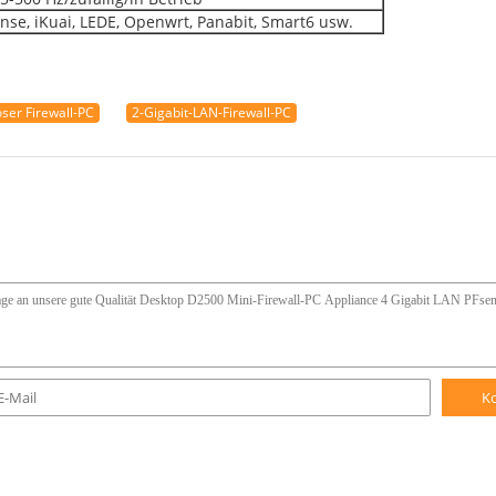
ense, iKuai, LEDE, Openwrt, Panabit, Smart6 usw.
oser Firewall-PC
2-Gigabit-LAN-Firewall-PC
K