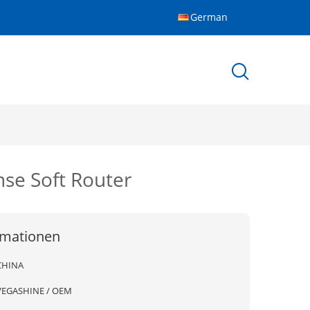
German
nse Soft Router
rmationen
CHINA
VEGASHINE / OEM