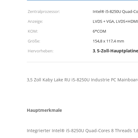
Zentralprozessor:
Intel® i5-8250U Quad-Co
Anzeige:
LVDS + VGA, LVDS+HDM
KOM:
6*COM
Größe:
154,8 x 117,4 mm
3
5-Zoll-Hauptplatin
Hervorheben:
,
3,5 Zoll Kaby Lake RU i5-8250U Industrie PC Mainbo
Hauptmerkmale
Integrierter Intel® i5-8250U Quad-Cores 8 Threads 1,