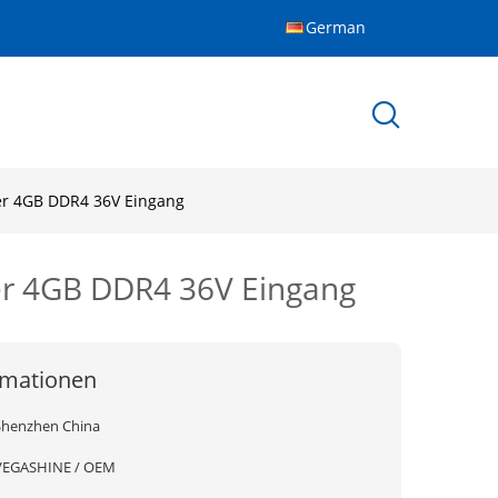
German
ter 4GB DDR4 36V Eingang
ter 4GB DDR4 36V Eingang
rmationen
Shenzhen China
VEGASHINE / OEM