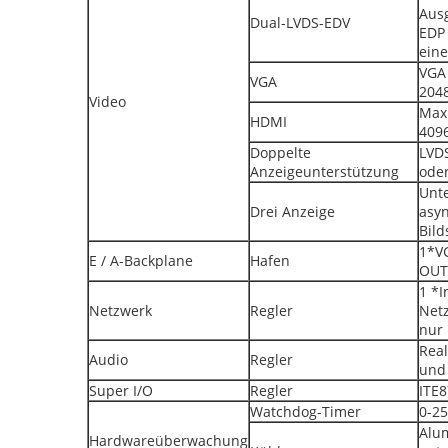
Aus
Dual-LVDS-EDV
EDP 
eine
VGA 
VGA
204
Video
Maxi
HDMI
409
Doppelte
LVD
Anzeigeunterstützung
ode
Unte
Drei Anzeige
asy
Bil
1*V
E / A-Backplane
Hafen
OUT
1 *I
Netzwerk
Regler
Netz
nur 
Real
Audio
Regler
und 
Super I/O
Regler
ITE
Watchdog-Timer
0-2
Alum
Hardwareüberwachung