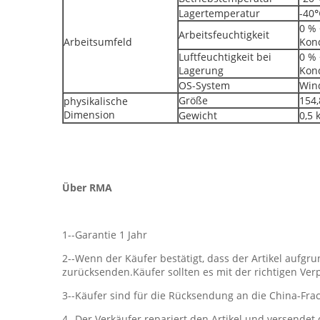
Lagertemperatur
-40
0 % 
Arbeitsfeuchtigkeit
Arbeitsumfeld
Kon
Luftfeuchtigkeit bei
0 % 
Lagerung
Kon
OS-System
Win
Größe
154,
physikalische
Dimension
Gewicht
0,5 
Über RMA
1--Garantie 1 Jahr
2--Wenn der Käufer bestätigt, dass der Artikel aufgr
zurücksenden.Käufer sollten es mit der richtigen V
3--Käufer sind für die Rücksendung an die China-Frac
4--Der Verkäufer repariert den Artikel und versendet