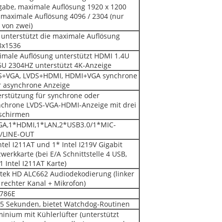
gabe, maximale Auflösung 1920 x 1200
maximale Auflösung 4096 / 2304 (nur
 von zwei)
unterstützt die maximale Auflösung
8x1536
male Auflösung unterstützt HDMI 1.4U
6U 2304HZ unterstützt 4K-Anzeige
S+VGA, LVDS+HDMI, HDMI+VGA synchrone
r asynchrone Anzeige
rstützung für synchrone oder
nchrone LVDS-VGA-HDMI-Anzeige mit drei
dschirmen
GA,1*HDMI,1*LAN,2*USB3.0/1*MIC-
/LINE-OUT
ntel I211AT und 1* Intel I219V Gigabit
werkkarte (bei E/A Schnittstelle 4 USB,
1 Intel I211AT Karte)
tek HD ALC662 Audiodekodierung (linker
rechter Kanal + Mikrofon)
8786E
55 Sekunden, bietet Watchdog-Routinen
inium mit Kühlerlüfter (unterstützt