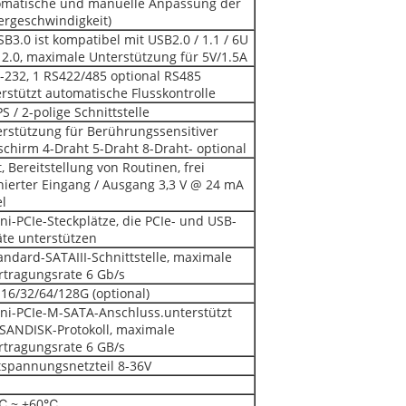
omatische und manuelle Anpassung der
ergeschwindigkeit)
B3.0 ist kompatibel mit USB2.0 / 1.1 / 6U
2.0, maximale Unterstützung für 5V/1.5A
-232, 1 RS422/485 optional RS485
rstützt automatische Flusskontrolle
PS / 2-polige Schnittstelle
rstützung für Berührungssensitiver
schirm 4-Draht 5-Draht 8-Draht- optional
t, Bereitstellung von Routinen, frei
nierter Eingang / Ausgang 3,3 V @ 24 mA
l
ni-PCIe-Steckplätze, die PCIe- und USB-
te unterstützen
andard-SATAIII-Schnittstelle, maximale
rtragungsrate 6 Gb/s
16/32/64/128G (optional)
ni-PCIe-M-SATA-Anschluss.unterstützt
SANDISK-Protokoll, maximale
rtragungsrate 6 GB/s
tspannungsnetzteil 8-36V
℃ ~ +60℃