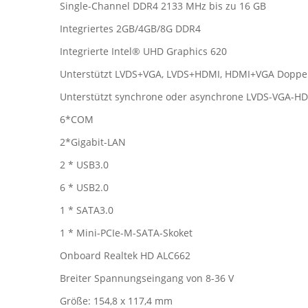
Single-Channel DDR4 2133 MHz bis zu 16 GB
Integriertes 2GB/4GB/8G DDR4
Integrierte Intel® UHD Graphics 620
Unterstützt LVDS+VGA, LVDS+HDMI, HDMI+VGA Doppel
Unterstützt synchrone oder asynchrone LVDS-VGA-HD
6*COM
2*Gigabit-LAN
2 * USB3.0
6 * USB2.0
1 * SATA3.0
1 * Mini-PCIe-M-SATA-Skoket
Onboard Realtek HD ALC662
Breiter Spannungseingang von 8-36 V
Größe: 154,8 x 117,4 mm