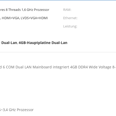
res 8 Threads 1,6 GHz Prozessor
RAM:
I, HDMI+VGA, LVDS+VGA+HDMI
Ethernet:
Leistung:
e Dual-Lan
4GB-Hauptplatine Dual-Lan
,
ard 6 COM Dual LAN Mainboard integriert 4GB DDR4 Wide Voltage 8
6~3,4 GHz Prozessor