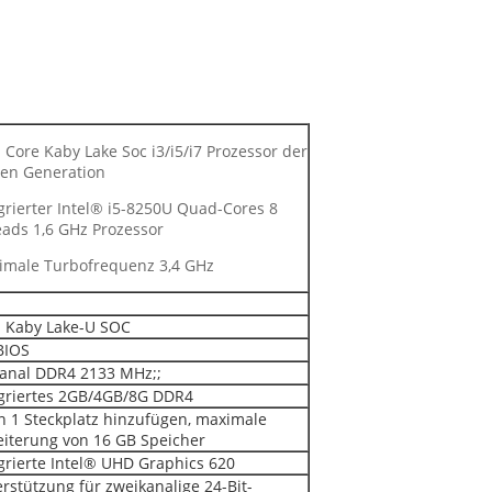
l Core Kaby Lake Soc i3/i5/i7 Prozessor der
ten Generation
grierter Intel® i5-8250U Quad-Cores 8
ads 1,6 GHz Prozessor
imale Turbofrequenz 3,4 GHz
l Kaby Lake-U SOC
BIOS
kanal DDR4 2133 MHz;;
egriertes 2GB/4GB/8G DDR4
 1 Steckplatz hinzufügen, maximale
iterung von 16 GB Speicher
grierte Intel® UHD Graphics 620
rstützung für zweikanalige 24-Bit-