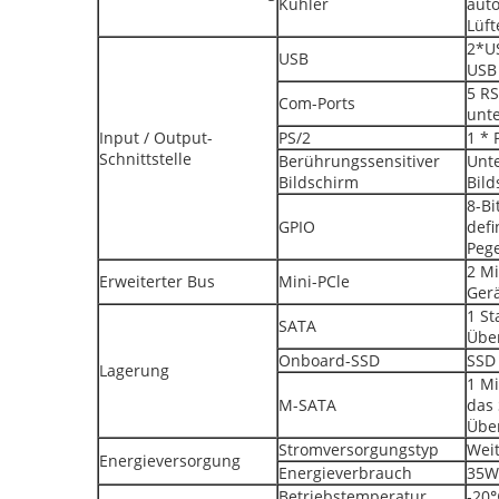
Kühler
aut
Lüft
2*US
USB
USB 
5 RS
Com-Ports
unte
Input / Output-
PS/2
1 * 
Schnittstelle
Berührungssensitiver
Unte
Bildschirm
Bild
8-Bi
GPIO
defi
Pege
2 Mi
Erweiterter Bus
Mini-PCle
Gerä
1 St
SATA
Übe
Onboard-SSD
SSD 
Lagerung
1 Mi
M-SATA
das 
Übe
Stromversorgungstyp
Wei
Energieversorgung
Energieverbrauch
35W
Betriebstemperatur
-20