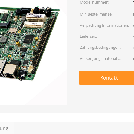
Modellnummer:
Min Bestellmenge:
1
Verpackung Informationen:
Lieferzeit:
Zahlungsbedingungen:
Versorgungsmaterial-
Fähigkeit:
Kontakt
bung