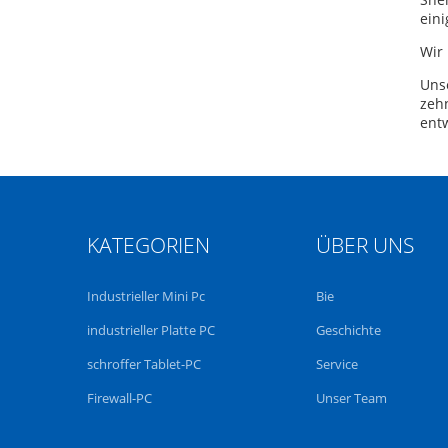
eini
Wir 
Unse
zehn
entw
KATEGORIEN
ÜBER UNS
Industrieller Mini Pc
Bie
industrieller Platte PC
Geschichte
schroffer Tablet-PC
Service
Firewall-PC
Unser Team