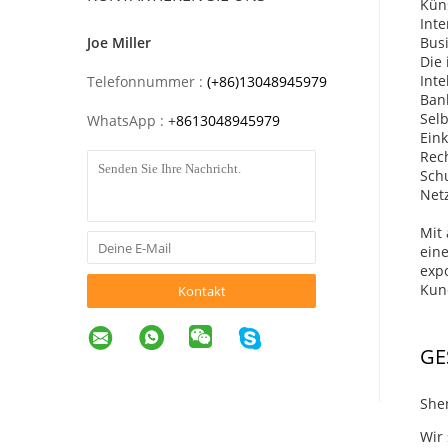
Küns
Inte
Joe Miller
Busi
Die
Inte
Telefonnummer :
(+86)13048945979
Ban
Sel
WhatsApp :
+
8613048945979
Ein
Rec
Sch
Net
Mit 
ein
expo
Kund
Kontakt
GE
She
Wir 