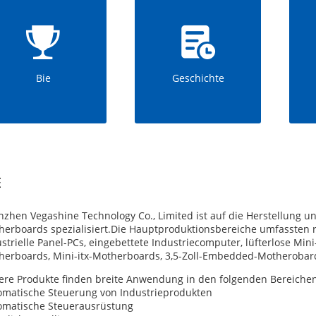
Bie
Geschichte
E
zhen Vegashine Technology Co., Limited ist auf die Herstellung u
erboards spezialisiert.Die Hauptproduktionsbereiche umfassten ro
strielle Panel-PCs, eingebettete Industriecomputer, lüfterlose Min
herboards, Mini-itx-Motherboards, 3,5-Zoll-Embedded-Motherobard
ere Produkte finden breite Anwendung in den folgenden Bereichen
omatische Steuerung von Industrieprodukten
omatische Steuerausrüstung