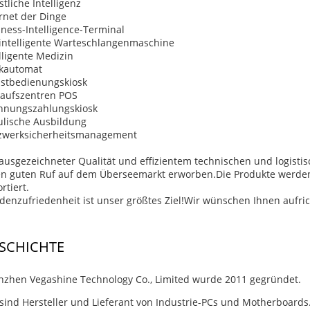
tliche Intelligenz
rnet der Dinge
ness-Intelligence-Terminal
 intelligente Warteschlangenmaschine
lligente Medizin
kautomat
bstbedienungskiosk
kaufszentren POS
hnungszahlungskiosk
ulische Ausbildung
zwerksicherheitsmanagement
ausgezeichneter Qualität und effizientem technischen und logisti
en guten Ruf auf dem Überseemarkt erworben.Die Produkte werden
rtiert.
enzufriedenheit ist unser größtes Ziel!Wir wünschen Ihnen aufricht
SCHICHTE
nzhen Vegashine Technology Co., Limited wurde 2011 gegründet.
sind Hersteller und Lieferant von Industrie-PCs und Motherboards