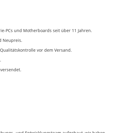
trie-PCs und Motherboards seit über 11 Jahren.
d Neupreis.
Qualitätskontrolle vor dem Versand.
.
 versendet.
schungs- und Entwicklungsteam aufgebaut, wir haben