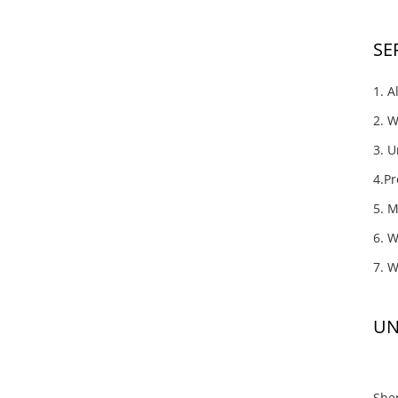
SE
1. A
2. W
3. U
4.Pr
5. M
6. 
7. W
UN
She