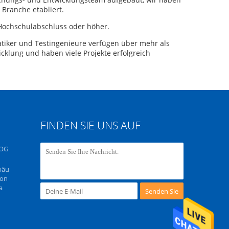
 Branche etabliert.
 Hochschulabschluss oder höher.
tiker und Testingenieure verfügen über mehr als
cklung und haben viele Projekte erfolgreich
FINDEN SIE UNS AUF
OG
bäu
Lon
a
Senden Sie