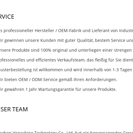
RVICE
ls professioneller Hersteller / OEM-Fabrik und Lieferant von Indus
ir gewinnen unsere Kunden mit guter Qualität, bestem Service un
nsere Produkte sind 100% original und unterliegen einer strengen 
ofessionelles und effizientes Verkaufsteam, das fleißig für Sie dient
usterbestellung ist willkommen und wird innerhalb von 1-3 Tagen
Wir bieten OEM / ODM-Service gemäß Ihren Anforderungen.
ir gewähren 1 Jahr Wartungsgarantie für unsere Produkte.
SER TEAM
nzhen Vegashine Technology Co., Ltd. hat ein hervorragendes For