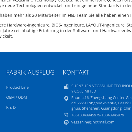
ge neue Technologien entwickelt und einige neue Standards in der
haben mehr als 20 Mitarbeiter im F&E-Team.Sie alle haben einen
re Hardware-Ingenieure, BIOS-Ingenieure, LAYOUT-Ingenieure, Sta
 Jahre reichhaltige Erfahrung in der Software- und Hardwareentwi
ickelt.
FABRIK-AUSFLUG
KONTAKT
SHENZHEN VEGASHINE TECHNOL
Product Line
Y CO.,LIMITED
OEM / ODM
Raum 416, Zhengshang Center-Ge
de, 2229 Longhua Avenue, Bezirk 
R & D
ghua, Shenzhen, Guangdong, Chin
+8613048945979-13048945979
vegashine@hotmail.com