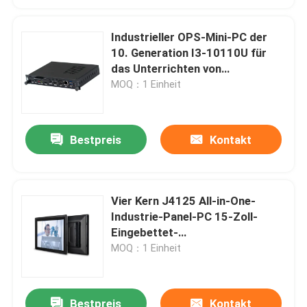
Industrieller OPS-Mini-PC der
10. Generation I3-10110U für
das Unterrichten von
Whiteboards im Klassenzimmer
MOQ：1 Einheit
Bestpreis
Kontakt
Vier Kern J4125 All-in-One-
Industrie-Panel-PC 15-Zoll-
Eingebettet-
Berührungssensitiver
MOQ：1 Einheit
Bildschirm-PC
Bestpreis
Kontakt