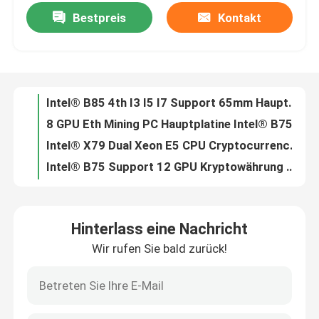
Bestpreis
Kontakt
Intel® B85 4th I3 I5 I7 Support 65mm Hauptplatine 8 GPU Slots Cryptocurrency Eth Miner Mainboard
8 GPU Eth Mining PC Hauptplatine Intel® B75 Kryptowährung 8 USB3.0 bis 8 PCIE 16X
Fabrik Tour
Intel® X79 Dual Xeon E5 CPU Cryptocurrency Miner Mainboard 9 PCIE 16X 60mm Abstand
Intel® B75 Support 12 GPU Kryptowährung Eth Mining PC Hauptplatine 12 USB3.0 zu PCIE 16X
Qualitätskontrolle
Intel® B250 unterstützt 12 GPU CryptoMining PC-Hauptplatine 12 USB3.0 bis 12 PCIE 16X
Android Industry 7 Zoll Rugged Tablet Vier Kern MT6737 NFC UHF RFID
Kontakt
MT6761 NFC RJ45 Lan Port 8 Zoll robuster Tablet-Computer RS232 Barcodescanner Gesichtserkennung UHF RFID
IP68 Android Robuster Tablet-PC 8 Zoll MTK6762 Octa-Core 5M 13M Kameras 10000mAh Akku
Referenzen
8 Zoll Deca-Core 4G LTE industrieller Android-Tablet-PC robust mit 10000mAh IP68 wasserdichtem Tablet PC
Octa Core Android Robuster Tablet-PC 8 Zoll großer Akku 4G LTE NFC IP68 Mini-Computer
Industrieller Mini Pc
Hinterlass eine Nachricht
Robuster 8-Zoll-Tablet-PC MT6762 Octa Core Android 4G LTE mit NFC-Barcode UHF RFID IP68 Wasserdicht
Wir rufen Sie bald zurück!
8-Zoll-MT6762 8-Kern-robuster Android-Tablet-PC mit RJ45-RS232-SMA-Anschluss mit Barcode-Scanner-Fingerabdruck-UHF-RFID
industrieller Platte PC
Octa Core Android 9.0 Robuster Tablet-PC 10 Zoll mit IP68 NFC-Fingerabdruck-2D-1D-Barcode-Scanner
X5-Z8350 Barcode-Scanner NFC-Fingerabdruck Industrielle 8-Zoll-Rugged-Tablets Win10-Berührungssensitiver Bildschirm IP67 Stoßfest
schroffer Tablet-PC
10,1 Zoll N4120 Windows 10 Industriell Robuster Tablet-PC mit RS232 COM Berührungssensitiver Bildschirm Fingerabdruck