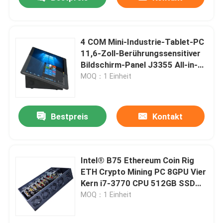
4 COM Mini-Industrie-Tablet-PC
11,6-Zoll-Berührungssensitiver
Bildschirm-Panel J3355 All-in-
One-Computer
MOQ：1 Einheit
Bestpreis
Kontakt
Startseite
Intel® B75 Ethereum Coin Rig
ETH Crypto Mining PC 8GPU Vier
Kern i7-3770 CPU 512GB SSD
Produkte
8GB Speicher
MOQ：1 Einheit
Über uns