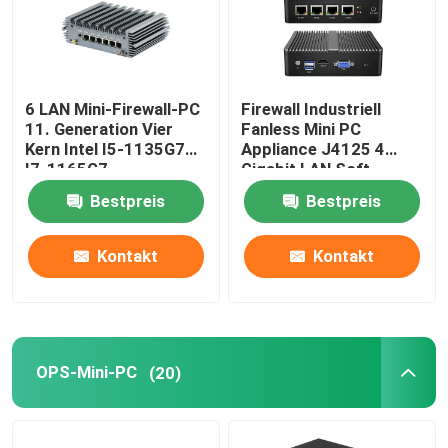
6 LAN Mini-Firewall-PC
Firewall Industriell
11. Generation Vier
Fanless Mini PC
Kern Intel I5-1135G7
Appliance J4125 4
I7-1165G7
Gigabit LAN Soft
Router Support
Bestpreis
Bestpreis
PFsense
Kontakt
Kontakt
OPS-Mini-PC
(20)