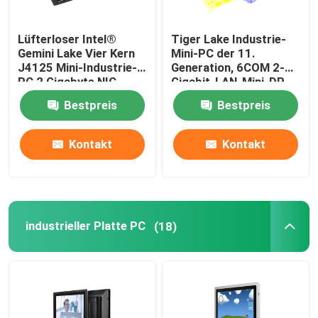
Nano-Hauptplatine
Lüfterloser Intel®
Tiger Lake Industrie-
Gemini Lake Vier Kern
Mini-PC der 11.
J4125 Mini-Industrie-
Generation, 6COM 2-
Firewall-Hauptplatine
PC 2 Gigabyte NIC
Gigabit-LAN-Mini-DP-
6COM Nuc
Anzeige für Computer
Bestpreis
Bestpreis
ohne Lüfter
OPS-PC-Hauptplatine
Kontakt
Kontakt
industrielles PC-Hauptplatine
Mining-PC-Hauptplatine
industrieller Platte PC
(18)