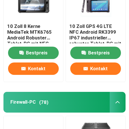
10 Zoll 8 Kerne
10 Zoll GPS 4G LTE
MediaTek MTK6765
NFC Android RK3399
Android Robuster
IP67 industrieller
Tablet-PC mit NFC
robuster Tablet-PC mit
Fingerabdruckscanner
RS232 COM
Bestpreis
Bestpreis
Kontakt
Kontakt
Firewall-PC
(78)