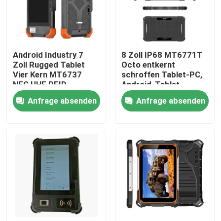
Fabrik Tour
Android Industry 7
8 Zoll IP68 MT6771T
Qualitätskontrolle
Zoll Rugged Tablet
Octo entkernt
Vier Kern MT6737
schroffen Tablet-PC,
NFC UHF RFID
Android-Tablet-
Kontakt
Barcode-Scanner-
Anfrage absenden
Anfrage absenden
Unterstützung NFC
Referenzen
Industrieller Mini Pc
industrieller Platte PC
schroffer Tablet-PC