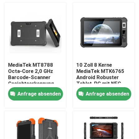
MediaTek MT8788
10 Zoll 8 Kerne
Octa-Core 2,0 GHz
MediaTek MTK6765
Barcode-Scanner
Android Robuster
Gesichtserkennung
Tablet-PC mit NFC
IRIS
Fingerabdruckscanner
Anfrage absenden
Anfrage absenden
Fingerabdruckleser
Startseite
UHF RFID Rugged
Tablet PC Computer
Produkte
Über uns