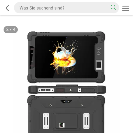
2
/
4