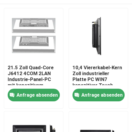
21.5 Zoll Quad-Core
10,4 Viererkabel-Kern
J6412 4COM 2LAN
Zoll industrieller
Industrie-Panel-PC
Platte PC WIN7
mit kapazitivem
kapazitiver Touch
Touchscreen
Screen Celeron J1900
Startseite
Anfrage absenden
Anfrage absenden
Produkte
Über uns