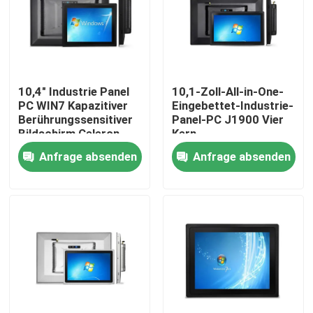
Fabrik Tour
Qualitätskontrolle
10,4" Industrie Panel
10,1-Zoll-All-in-One-
PC WIN7 Kapazitiver
Eingebettet-Industrie-
Berührungssensitiver
Panel-PC J1900 Vier
Kontakt
Bildschirm Celeron
Kern
J1900 Vier Kern
Anfrage absenden
Anfrage absenden
Tablet Kiosk
Referenzen
Computer
Industrieller Mini Pc
industrieller Platte PC
schroffer Tablet-PC