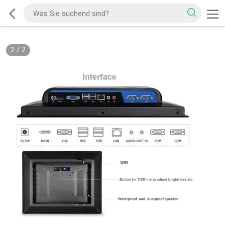
2
/
2