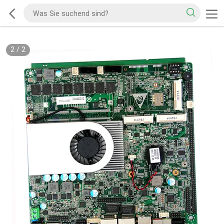
2
/
2