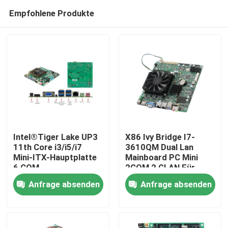
Empfohlene Produkte
Intel®Tiger Lake UP3
X86 Ivy Bridge I7-
11th Core i3/i5/i7
3610QM Dual Lan
Mini-ITX-Hauptplatte
Mainboard PC Mini
Startseite
6 COM
2COM 2 GLAN Für
Bank ATM
Anfrage absenden
Anfrage absenden
Produkte
Über uns