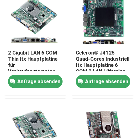
Fabrik Tour
Qualitätskontrolle
2 Gigabit LAN 6 COM
Celeron® J4125
Kontakt
Thin Itx Hauptplatine
Quad-Cores Industriell
für
Itx Hauptplatine 6
Verkaufsautomaten
COM 2 LAN Lüfterlos
Referenzen
Intel Kaby Lake 7. Gen
Anfrage absenden
Anfrage absenden
I3 I5 I7
Industrieller Mini Pc
industrieller Platte PC
schroffer Tablet-PC