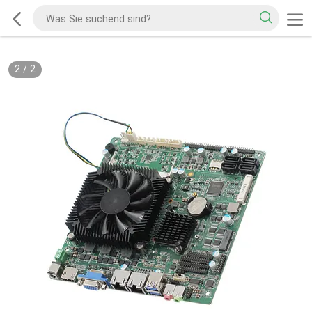
2
/
2