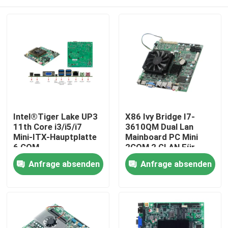
Intel®Tiger Lake UP3
X86 Ivy Bridge I7-
11th Core i3/i5/i7
3610QM Dual Lan
Mini-ITX-Hauptplatte
Mainboard PC Mini
6 COM
2COM 2 GLAN Für
Bank ATM
Startseite
Anfrage absenden
Anfrage absenden
Produkte
Über uns