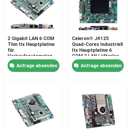
Fabrik Tour
Qualitätskontrolle
2 Gigabit LAN 6 COM
Celeron® J4125
Thin Itx Hauptplatine
Quad-Cores Industriell
für
Itx Hauptplatine 6
Kontakt
Verkaufsautomaten
COM 2 LAN Lüfterlos
Intel Kaby Lake 7. Gen
Anfrage absenden
Anfrage absenden
I3 I5 I7
Referenzen
Industrieller Mini Pc
industrieller Platte PC
schroffer Tablet-PC