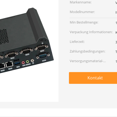
Markenname:
Modellnummer:
Min Bestellmenge:
1
Verpackung Informationen:
Lieferzeit:
Zahlungsbedingungen:
Versorgungsmaterial-
Fähigkeit:
Kontakt