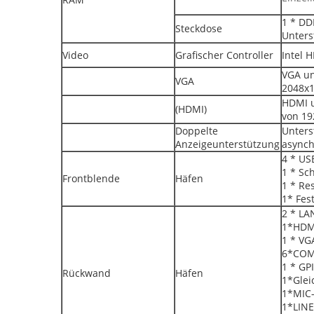
1 * DD
Steckdose
Unters
Video
Grafischer Controller
Intel 
VGA un
VGA
2048x
HDMI u
(HDMI)
von 19
Doppelte
Unters
Anzeigeunterstützung
asynch
4 * US
1 * Sc
Frontblende
Häfen
1 * Re
1* Fes
2 * LA
1*HDM
1 * VG
6*CO
1 * GP
Rückwand
Häfen
1*Glei
1*MIC
1*LIN