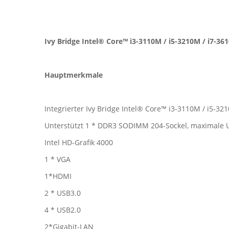
Ivy Bridge Intel® Core™ i3-3110M / i5-3210M / i7-36
Hauptmerkmale
Integrierter Ivy Bridge Intel® Core™ i3-3110M / i5-32
Unterstützt 1 * DDR3 SODIMM 204-Sockel, maximale 
Intel HD-Grafik 4000
1 * VGA
1*HDMI
2 * USB3.0
4 * USB2.0
2*Gigabit-LAN