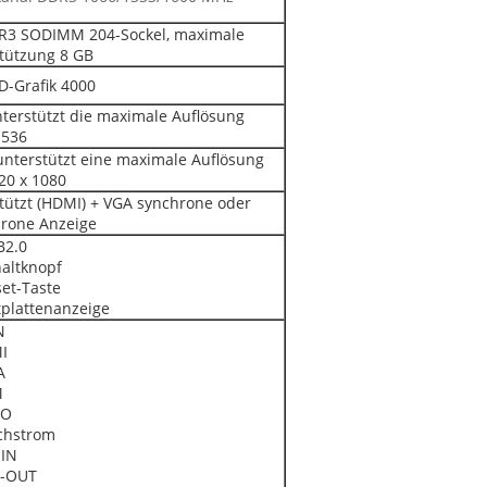
R3 SODIMM 204-Sockel, maximale
tützung 8 GB
HD-Grafik 4000
terstützt die maximale Auflösung
1536
nterstützt eine maximale Auflösung
20 x 1080
tützt (HDMI) + VGA synchrone oder
rone Anzeige
B2.0
haltknopf
set-Taste
tplattenanzeige
N
I
A
M
IO
chstrom
-IN
E-OUT