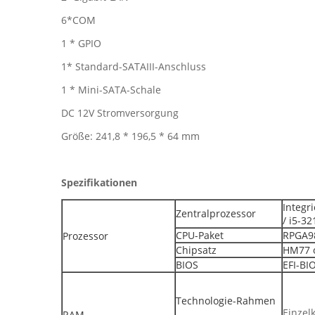
6*COM
1 * GPIO
1* Standard-SATAIII-Anschluss
1 * Mini-SATA-Schale
DC 12V Stromversorgung
Größe: 241,8 * 196,5 * 64 mm
Spezifikationen
Integr
Zentralprozessor
/ i5-3
CPU-Paket
RPGA9
Prozessor
Chipsatz
HM77 
BIOS
EFI-BI
Technologie-Rahmen
Einzel
RAM