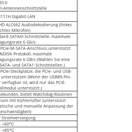
B3.0
FI-Antennenschnittstelle
111H Gigabit-LAN
HD ALC662 Audiodekodierung (linkes
chtes Mikrofon)
dard-SATAIII-Schnittstelle, maximale
agungsrate 6 Gb/s
-PCIe-M-SATA-Anschluss.unterstützt
NDISK-Protokoll, maximale
agungsrate 6 GB/s (Wählen Sie eine
SATA- und SATA1-Schnittstellen.)
-PCIe-Steckplätze, die PCIe- und USB-
 unterstützen (Wenn der USB89-Pin-
 verfügbar ist, wird nur das PCIE-
ollmodul unterstützt.)
Sekunden, bietet Watchdog-Routinen
ium mit Kühlerlüfter (unterstützt
tische und manuelle Anpassung der
geschwindigkeit)
 Stromversorgung
~ +60℃
~ +85℃