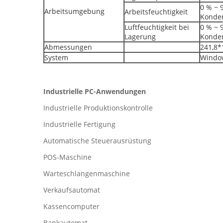
0 % ~ 9
Arbeitsumgebung
Arbeitsfeuchtigkeit
Konde
Luftfeuchtigkeit bei
0 % ~ 9
Lagerung
Konde
Abmessungen
241,8
System
Windo
Industrielle PC-Anwendungen
Industrielle Produktionskontrolle
Industrielle Fertigung
Automatische Steuerausrüstung
POS-Maschine
Warteschlangenmaschine
Verkaufsautomat
Kassencomputer
Bankautomat