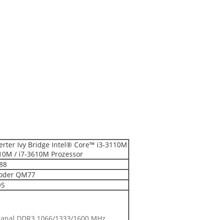
ierter Ivy Bridge Intel® Core™ i3-3110M
210M / i7-3610M Prozessor
88
oder QM77
OS
kanal DDR3 1066/1333/1600 MHz