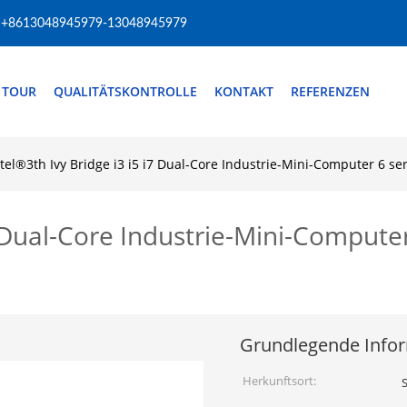
+8613048945979-13048945979
 TOUR
QUALITÄTSKONTROLLE
KONTAKT
REFERENZEN
ntel®3th Ivy Bridge i3 i5 i7 Dual-Core Industrie-Mini-Computer 6 s
7 Dual-Core Industrie-Mini-Computer
Grundlegende Info
Herkunftsort: