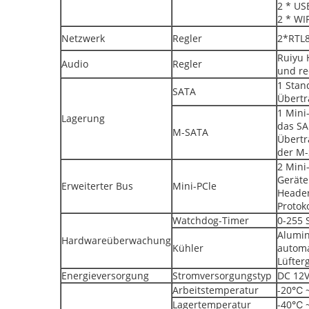
2 * US
2 * WI
Netzwerk
Regler
2*RTL8
Ruiyu 
Audio
Regler
und re
1 Stan
SATA
Übertr
1 Mini
Lagerung
das SA
M-SATA
Übertr
der M-
2 Mini
Geräte
Erweiterter Bus
Mini-PCle
Header
Protok
Watchdog-Timer
0-255 
Alumin
Hardwareüberwachung
Kühler
automa
Lüfter
Energieversorgung
Stromversorgungstyp
DC 12V
Arbeitstemperatur
-20℃ 
Lagertemperatur
-40℃ 