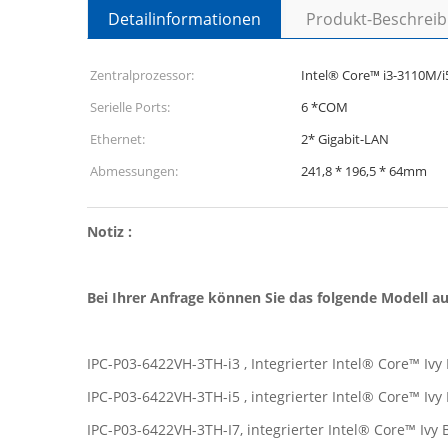
Detailinformationen
Produkt-Beschrei
Zentralprozessor:
Intel® Core™ i3-3110M/
Serielle Ports:
6 *COM
Ethernet:
2* Gigabit-LAN
Abmessungen:
241,8 * 196,5 * 64mm
Notiz :
Bei Ihrer Anfrage können Sie das folgende Modell a
IPC-P03-6422VH-3TH-i3 , Integrierter Intel® Core™ Iv
IPC-P03-6422VH-3TH-i5 , integrierter Intel® Core™ Iv
IPC-P03-6422VH-3TH-I7, integrierter Intel® Core™ Iv