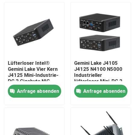
Lüfterloser Intel®
Gemini Lake J4105
Gemini Lake Vier Kern
J4125 N4100 N5000
J4125 Mini-Industrie-
Industrieller
PC 2 Gigabyte NIC
lüfterloser Mini-PC 2
6COM Nuc
LAN 6COM Nuc
Anfrage absenden
Anfrage absenden
Startseite
Produkte
Über uns