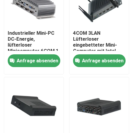
Fabrik Tour
Industrieller Mini-PC
4COM 3LAN
Qualitätskontrolle
DC-Energie,
Lüfterloser
lüfterloser
eingebetteter Mini-
Minicomputer 6COM 1
Computer mit Intel
Kontakt
LAN-Viererkabelkern
Tiger Lake 6305-CPU
Anfrage absenden
Anfrage absenden
J4205
der 11. Generation
Referenzen
Industrieller Mini Pc
industrieller Platte PC
schroffer Tablet-PC