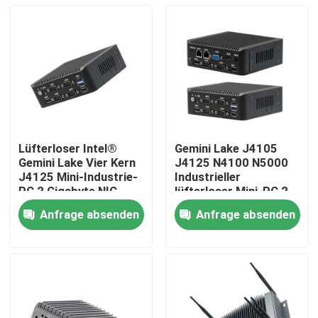
Lüfterloser Intel®
Gemini Lake J4105
Gemini Lake Vier Kern
J4125 N4100 N5000
J4125 Mini-Industrie-
Industrieller
PC 2 Gigabyte NIC
lüfterloser Mini-PC 2
6COM Nuc
LAN 6COM Nuc
Anfrage absenden
Anfrage absenden
Startseite
Produkte
Über uns