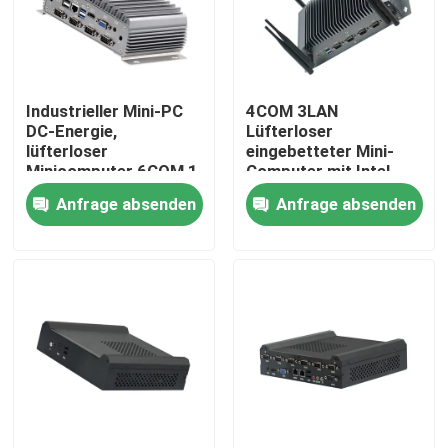
Fabrik Tour
Industrieller Mini-PC
4COM 3LAN
Qualitätskontrolle
DC-Energie,
Lüfterloser
lüfterloser
eingebetteter Mini-
Minicomputer 6COM 1
Computer mit Intel
Kontakt
LAN-Viererkabelkern
Tiger Lake 6305-CPU
Anfrage absenden
Anfrage absenden
J4205
der 11. Generation
Referenzen
Industrieller Mini Pc
industrieller Platte PC
schroffer Tablet-PC