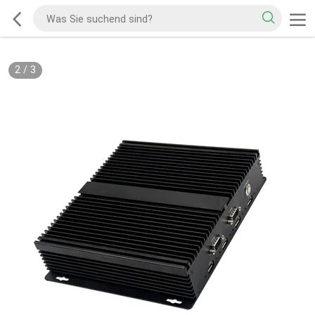
2
/
3