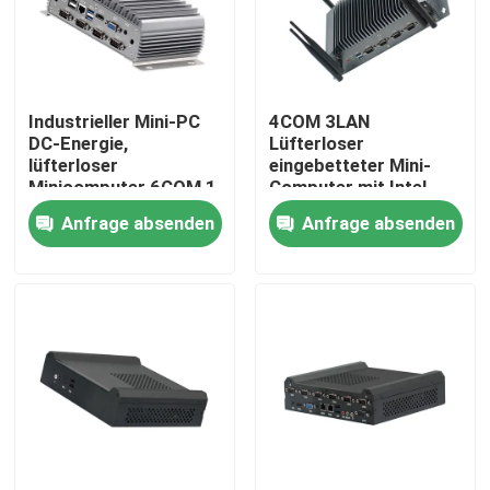
Fabrik Tour
Industrieller Mini-PC
4COM 3LAN
Qualitätskontrolle
DC-Energie,
Lüfterloser
lüfterloser
eingebetteter Mini-
Minicomputer 6COM 1
Computer mit Intel
Kontakt
LAN-Viererkabelkern
Tiger Lake 6305-CPU
Anfrage absenden
Anfrage absenden
J4205
der 11. Generation
Referenzen
Industrieller Mini Pc
industrieller Platte PC
schroffer Tablet-PC