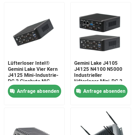
Lüfterloser Intel®
Gemini Lake J4105
Gemini Lake Vier Kern
J4125 N4100 N5000
J4125 Mini-Industrie-
Industrieller
PC 2 Gigabyte NIC
lüfterloser Mini-PC 2
6COM Nuc
LAN 6COM Nuc
Anfrage absenden
Anfrage absenden
Startseite
Produkte
Über uns